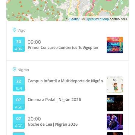
Leaflet
| ©
OpenStreetMap
contributors
Vigo
09:00
30
Primer Concurso Conciertos TuVigoplan
ABR
Nigrán
Campus Infantil y Multideporte de Nigrán
22
JUN
Cinema a Pedal | Nigrán 2026
07
AGO
20:00
07
Noche de Cea | Nigrán 2026
AGO