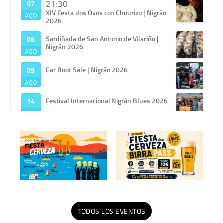
21:30
07
XIV Festa dos Ovos con Chourizo | Nigrán
AGO
2026
Sardiñada de San Antonio de Vilariño |
08
Nigrán 2026
AGO
Car Boot Sale | Nigrán 2026
09
AGO
Festival Internacional Nigrán Blues 2026
14
AGO
Festa do Carneiro de Camos | Nigrán 2026
16
AGO
XV Nigrán Area (2026)
30
AGO
TODOS LOS EVENTOS
Vigo