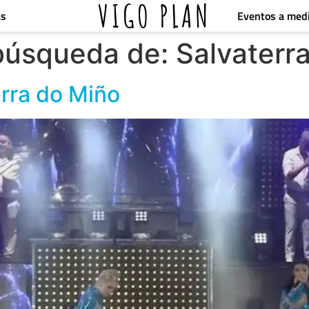
VIGO PLAN
Eventos a med
as
 búsqueda de:
Salvaterr
erra do Miño