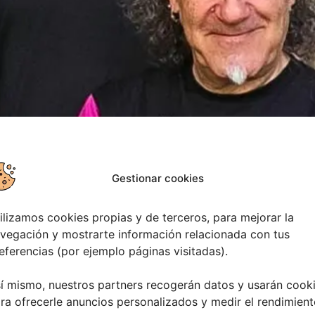
 el concierto en directo de La Supersonic en el Ayuntamie
tísimo Cristo da Victoria de este año. La Supersonic es un
Gestionar cookies
go Teto en Salvaterra de Miñ
ilizamos cookies propias y de terceros, para mejorar la
vegación y mostrarte información relacionada con tus
eferencias (por ejemplo páginas visitadas).
í mismo, nuestros partners recogerán datos y usarán cook
ra ofrecerle anuncios personalizados y medir el rendimient