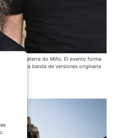
nto de Salvaterra do Miño. El evento forma
a consolidada banda de versiones originaria
o
ies
o.