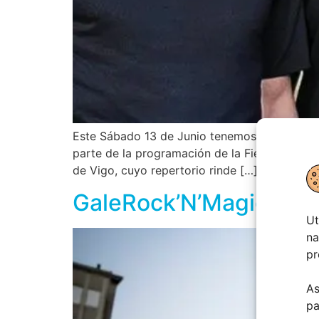
Este Sábado 13 de Junio tenemos una cita con
parte de la programación de la Fiesta del San
de Vigo, cuyo repertorio rinde […]
GaleRock’N’Magic | Ma
Ut
na
pr
As
pa