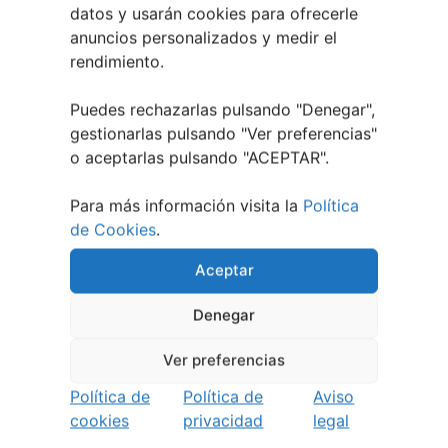
datos y usarán cookies para ofrecerle
anuncios personalizados y medir el
rendimiento.
Puedes rechazarlas pulsando "Denegar",
gestionarlas pulsando "
Ver preferencias
"
o aceptarlas pulsando "ACEPTAR".
Para más información visita la
Política
de Cookies
.
¿QUIERES RECIBIR NOTIFICACIONES DE LOS
Aceptar
EVENTOS DE TU CIUDAD?
Denegar
Te lo explicamos
Ver preferencias
Política de
Política de
Aviso
cookies
privacidad
legal