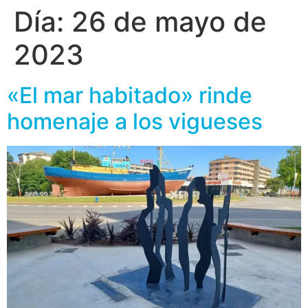
Día:
26 de mayo de
2023
«El mar habitado» rinde
homenaje a los vigueses