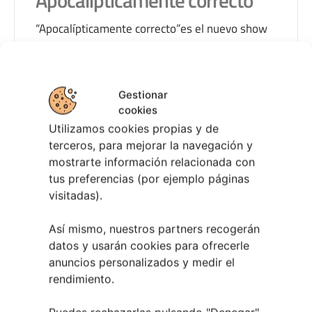
“Apocalípticamente correcto”es el nuevo show
de Luis Piedrahita, un ingenioso monólogo
sobre la libertad. El ser humano siempre ha
deseado hacer lo que le da la gana, pero ¿es
Gestionar
eso posible o nuestro destino está escrito y no
cookies
podemos cambiarlo? Luis ironiza sobre el
Utilizamos cookies propias y de
19 SEP
horóscopo, que es la prueba incontestable de
terceros, para mejorar la navegación y
20:30
mostrarte información relacionada con
que nuestro destino está […]
Teatro Afundación de Vigo
tus preferencias (por ejemplo páginas
visitadas).
Así mismo, nuestros partners recogerán
LEER MÁS
datos y usarán cookies para ofrecerle
anuncios personalizados y medir el
rendimiento.
OCTUBRE 2026