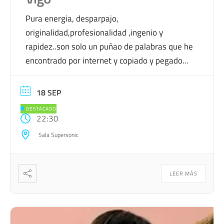
Pura energia, desparpajo,
originalidad,profesionalidad ,ingenio y
rapidez..son solo un puñao de palabras que he
encontrado por internet y copiado y pegado
aqui, para que esto parezca interesante,pero
en realidad vais a ver a un imbecil haciendo el
18 SEP
imbecil, que siempre es divertido. A pesar del
DESTACADO
cartel el muchacho es inofensivo y promete
22:30
haceros pasar un […]
Sala Supersonic
LEER MÁS