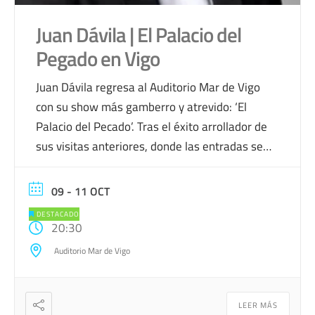
Juan Dávila | El Palacio del
Pegado en Vigo
Juan Dávila regresa al Auditorio Mar de Vigo
con su show más gamberro y atrevido: ‘El
Palacio del Pecado’. Tras el éxito arrollador de
sus visitas anteriores, donde las entradas se
agotaron en cuestión de horas, el cómico
madrileño vuelve para ofrecer una experiencia
09 - 11 OCT
única, alocada e imprevisible. La cartelera de
DESTACADO
espectáculos en Vigo para […]
20:30
Auditorio Mar de Vigo
LEER MÁS