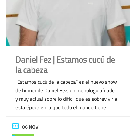
Daniel Fez | Estamos cucú de
la cabeza
“Estamos cucú de la cabeza” es el nuevo show
de humor de Daniel Fez, un monólogo afilado
y muy actual sobre lo difícil que es sobrevivir a
esta época en la que todo el mundo tiene
opinión… especialmente sobre cosas que no
importan nada. Crispaciones, debates
06 NOV
absurdos, dramas digitales y memes que