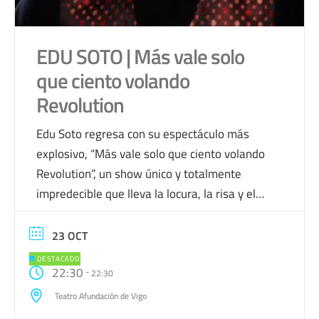
EDU SOTO | Más vale solo
que ciento volando
Revolution
Edu Soto regresa con su espectáculo más
explosivo, “Más vale solo que ciento volando
Revolution”, un show único y totalmente
impredecible que lleva la locura, la risa y el
talento a otro nivel. Monólogos, comedia
musical, improvisación e interacción con el
23 OCT
público se combinan para devolver al directo a
DESTACADO
22:30
este artista inclasificable. Con este
-
22:30
espectáculo, […]
Teatro Afundación de Vigo