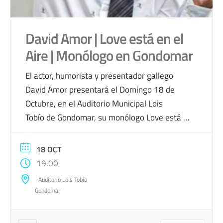
David Amor | Love está en el
Aire | Monólogo en Gondomar
El actor, humorista y presentador gallego
David Amor presentará el Domingo 18 de
Octubre, en el Auditorio Municipal Lois
Tobío de Gondomar, su monólogo Love está en
el Aire. David Amor comenzó su carrera en
2001 en la TVG con el programa O Rei da
18 OCT
Comedia. Desde entonces ha desarrollado una
19:00
trayectoria diversa, combinando humor,
Auditorio Lois Tobío
televisión y teatro. Se dio […]
Gondomar