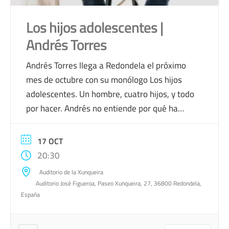
Los hijos adolescentes |
Andrés Torres
Andrés Torres llega a Redondela el próximo
mes de octubre con su monólogo Los hijos
adolescentes. Un hombre, cuatro hijos, y todo
por hacer. Andrés no entiende por qué ha
necesitado tantos artilugios para criar a sus
hijos cuando son pequeños y por qué ahora,
17 OCT
adolescentes, no le sirve ninguno… Porque los
20:30
hijos son para […]
Auditorio de la Xunqueira
Auditorio José Figueroa, Paseo Xunqueira, 27, 36800 Redondela,
España