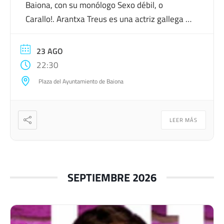
Baiona, con su monólogo Sexo débil, o
Carallo!. Arantxa Treus es una actriz gallega y
natural de Vigo. Teatro, cine y televisión son
las diferentes disciplinas que intercala sin
23 AGO
ningún problema con su faceta de humorista.
22:30
En su monólogo Sexo Débil […]
Plaza del Ayuntamiento de Baiona
LEER MÁS
SEPTIEMBRE 2026