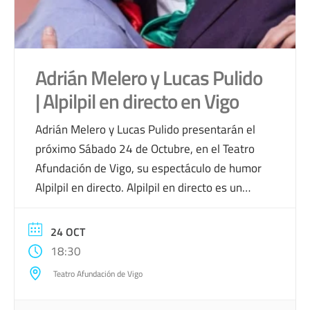
Adrián Melero y Lucas Pulido
| Alpilpil en directo en Vigo
Adrián Melero y Lucas Pulido presentarán el
próximo Sábado 24 de Octubre, en el Teatro
Afundación de Vigo, su espectáculo de humor
Alpilpil en directo. Alpilpil en directo es un
show de sketches formado por Adrián Melero
y Lucas Pulido. Acompañados por ellos
24 OCT
mismos como maestros de ceremonias,
18:30
iremos pasando por diferentes situaciones
Teatro Afundación de Vigo
que nos reflejarán […]