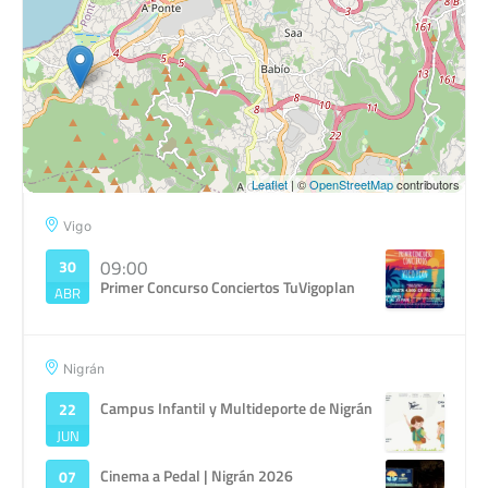
Leaflet
| ©
OpenStreetMap
contributors
Vigo
09:00
30
Primer Concurso Conciertos TuVigoplan
ABR
Nigrán
Campus Infantil y Multideporte de Nigrán
22
JUN
Cinema a Pedal | Nigrán 2026
07