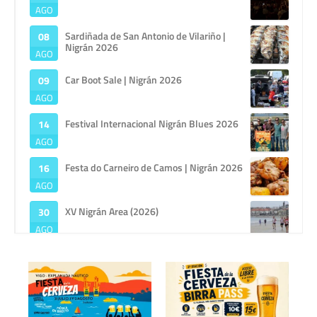
AGO
Sardiñada de San Antonio de Vilariño |
08
Nigrán 2026
AGO
Car Boot Sale | Nigrán 2026
09
AGO
Festival Internacional Nigrán Blues 2026
14
AGO
Festa do Carneiro de Camos | Nigrán 2026
16
AGO
XV Nigrán Area (2026)
30
AGO
Vigo
Campus Náutico de Verano 2026 del Real
29
Club Náutico de Vigo