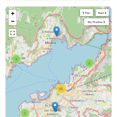
+
Prev
Next
−
My Position
4
2
53
2