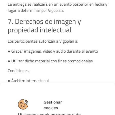
La entrega se realizará en un evento posterior en fecha y
lugar a determinar por Vigoplan.
7. Derechos de imagen y
propiedad intelectual
Los participantes autorizan a Vigoplan a:
● Grabar imágenes, vídeo y audio durante el evento
● Utilizar dicho material con fines promocionales
Condiciones:
● Ámbito: internacional
● Duración: 3 años
● Medios: redes sociales, web y soportes promocionales
Gestionar
cookies
8. Descalificación
Utilizamos cookies propias y de