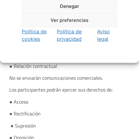
Responsable: Vigoplan TU VIGO PLAN S.L.U. Email:
Denegar
contacto@vigoplan.com
Ver preferencias
Finalidad:
Política de
Política de
Aviso
● Gestión del concurso
cookies
privacidad
legal
● Publicación de ganadores
Base legal:
● Relación contractual
No se enviarán comunicaciones comerciales.
Los participantes podrán ejercer sus derechos de:
● Acceso
● Rectificación
● Supresión
● Oposición