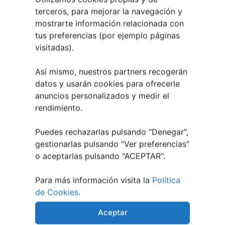
terceros, para mejorar la navegación y
Vigoplan podrá excluir a participantes que:
mostrarte información relacionada con
● Incurran en fraude en las votaciones
tus preferencias (por ejemplo páginas
visitadas).
● Incumplan las normas del evento
Así mismo, nuestros partners recogerán
● Presenten contenido ofensivo o ilegal
datos y usarán cookies para ofrecerle
● Falseen datos
anuncios personalizados y medir el
rendimiento.
9. Cancelación o modificación
Puedes rechazarlas pulsando "Denegar",
Vigoplan se reserva el derecho de:
gestionarlas pulsando "
Ver preferencias
"
● Modificar las bases
o aceptarlas pulsando "ACEPTAR".
● Suspender o cancelar el concurso
Para más información visita la
Política
Por causas justificadas o de fuerza mayor.
de Cookies
.
10. Protección de datos
Aceptar