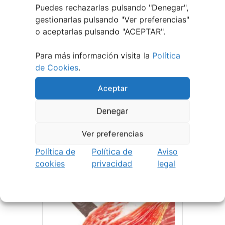
Puedes rechazarlas pulsando "Denegar",
gestionarlas pulsando "
Ver preferencias
"
o aceptarlas pulsando "ACEPTAR".
Para más información visita la
Política
San Lourenzo |
de Cookies
.
Salvaterra Do Miño
Aceptar
Denegar
LEER MÁS
Ver preferencias
Política de
Política de
Aviso
cookies
privacidad
legal
12 - 15 AGOSTO
A Caniza