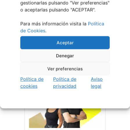
gestionarlas pulsando "
Ver preferencias
"
Nocturna Y Larga
o aceptarlas pulsando "ACEPTAR".
Exposición | Semana
Starlight Covelo
Para más información visita la
Política
de Cookies
.
Aceptar
LEER MÁS
Denegar
Ver preferencias
10 AGOSTO
Política de
Política de
Aviso
Escuela Arte & Danza de Vigo
cookies
privacidad
legal