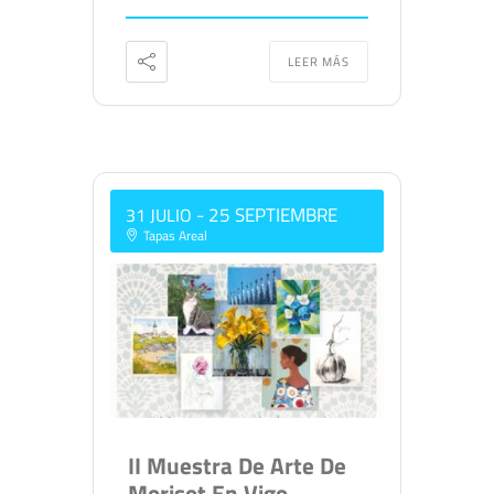
LEER MÁS
- 25 SEPTIEMBRE
31 JULIO
Tapas Areal
II Muestra De Arte De
Morisot En Vigo