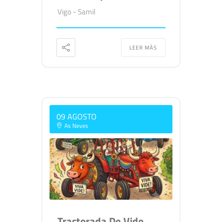
Vigo - Samil
LEER MÁS
09 AGOSTO
As Neves
Tractorada De Vide