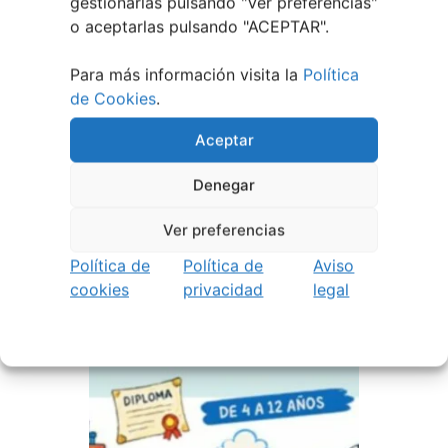
gestionarlas pulsando "
Ver preferencias
"
o aceptarlas pulsando "ACEPTAR".
Para más información visita la
Política
de Cookies
.
Aceptar
Denegar
22 junio, 2026
Ver preferencias
Campus Infantil y
Política de
Política de
Aviso
Multideporte de Nigrán
cookies
privacidad
legal