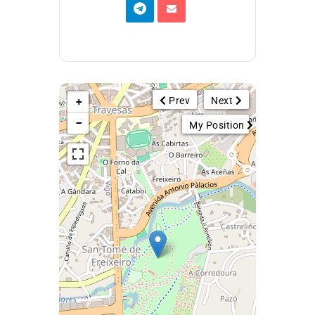
Prev
Next
+
−
My Position