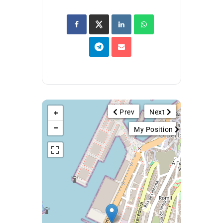
Prev
Next
+
−
My Position