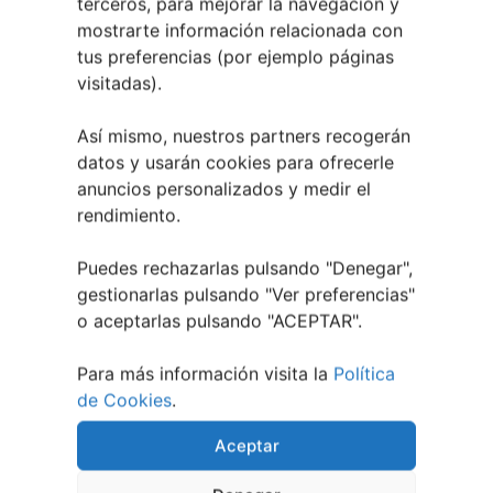
terceros, para mejorar la navegación y
10 agosto, 2026
mostrarte información relacionada con
tus preferencias (por ejemplo páginas
Curso de Interpretación
visitadas).
Teatral en Vigo | De Ste Xeito
Así mismo, nuestros partners recogerán
datos y usarán cookies para ofrecerle
anuncios personalizados y medir el
rendimiento.
Puedes rechazarlas pulsando "Denegar",
gestionarlas pulsando "
Ver preferencias
"
o aceptarlas pulsando "ACEPTAR".
Para más información visita la
Política
de Cookies
.
30 abril, 2026
Aceptar
Primer Concurso Conciertos
TuVigoplan