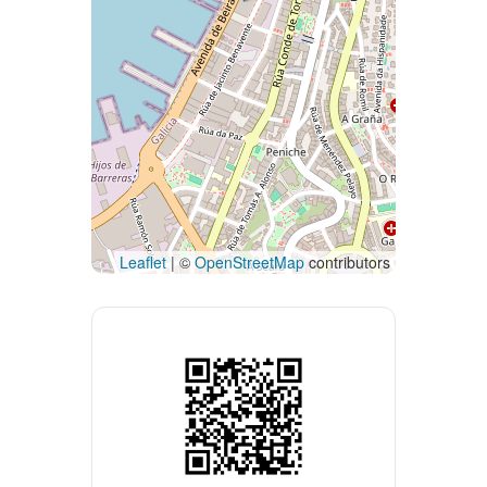
Leaflet
| ©
OpenStreetMap
contributors