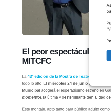
As
pa
Pu
"
V
El peor espectáculo del m
Pa
La
43ª edición de la Mostra de Teatro Internaciona
alto. El
miércoles 24 de junio de 2026
, a las
21:00 h
esperadísimo estreno en Galicia de
El peor espectácu
genialidad de la laureada compañía vasca
Zanguango
Este montaje, apto tanto para público adulto como fa
carcajadas, ironía y esa ácida mirada a la realidad qu
Sinopsis: Un homenaje cómico y