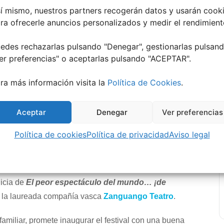
í mismo, nuestros partners recogerán datos y usarán cook
ra ofrecerle anuncios personalizados y medir el rendimient
edes rechazarlas pulsando "Denegar", gestionarlas pulsan
er preferencias
" o aceptarlas pulsando "ACEPTAR".
undo… ¡de momento! | MITCFC
ra más información visita la
Política de Cookies
.
l Cómico y Festivo de Cangas (MITCFC)
arranca por todo lo
Aceptar
Denegar
Ver preferencias
oras
, el escenario del
Auditorio Municipal
acogerá el
Política de cookies
Política de privacidad
Aviso legal
lo del mundo… ¡de momento!
, la última y desternillante
 Teatro
.
miliar, promete inaugurar el festival con una buena dosis de
e tanto caracteriza a la agrupación bilbaína.
 tierno al ‘héroe de barrio’