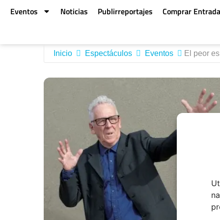
Eventos
Noticias
Publirreportajes
Comprar Entrad
Inicio
Espectáculos
Eventos
El peor e
Ut
na
pr