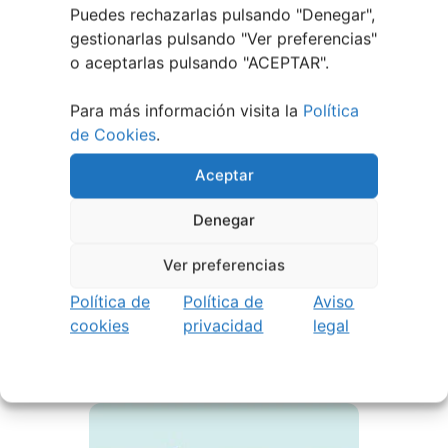
Puedes rechazarlas pulsando "Denegar",
gestionarlas pulsando "
Ver preferencias
"
o aceptarlas pulsando "ACEPTAR".
Para más información visita la
Política
de Cookies
.
Aceptar
Denegar
Ver preferencias
22 junio, 2026
Política de
Política de
Aviso
cookies
privacidad
legal
Campus Infantil y
Multideporte de Nigrán