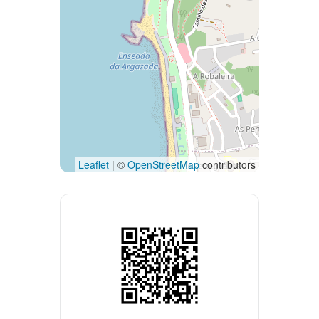
Leaflet
| ©
OpenStreetMap
contributors