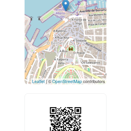
Leaflet
| ©
OpenStreetMap
contributors