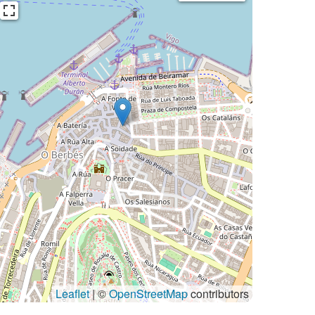
Leaflet
| ©
OpenStreetMap
contributors