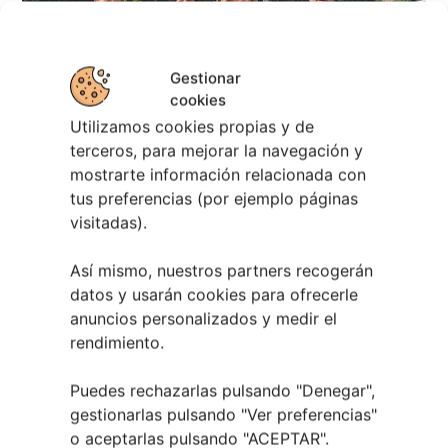
Gestionar
cookies
Utilizamos cookies propias y de
terceros, para mejorar la navegación y
mostrarte información relacionada con
tus preferencias (por ejemplo páginas
Berete Rock 2026 | Festival de Rock de
visitadas).
Chapela
Así mismo, nuestros partners recogerán
28 julio, 2026
datos y usarán cookies para ofrecerle
Noticias de Ourenseplan
anuncios personalizados y medir el
rendimiento.
Festival Noites Teatrais de Vilamarín 2026
12
julio, 2026
Puedes rechazarlas pulsando "Denegar",
Verano Cultural de Seixalbo 2026
31 mayo,
gestionarlas pulsando "
Ver preferencias
"
2026
o aceptarlas pulsando "ACEPTAR".
A bailar! | Espectáculo en Baños de Molga
31