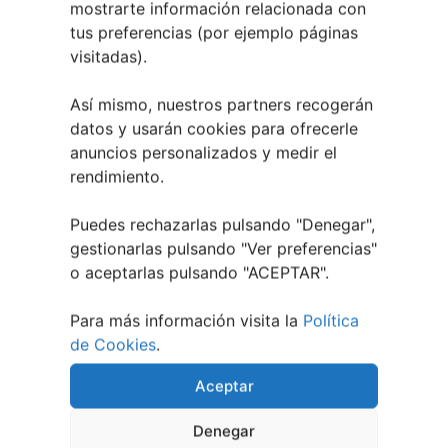
mostrarte información relacionada con
Festival Noites Teatrais de Vilamarín 2026
12
tus preferencias (por ejemplo páginas
julio, 2026
visitadas).
Verano Cultural de Seixalbo 2026
31 mayo,
2026
Así mismo, nuestros partners recogerán
A bailar! | Espectáculo en Baños de Molga
31
datos y usarán cookies para ofrecerle
mayo, 2026
anuncios personalizados y medir el
Noticias de Pontevedraplan
rendimiento.
Así serán las Fiestas de la Peregrina 2026
4
Puedes rechazarlas pulsando "Denegar",
agosto, 2026
gestionarlas pulsando "
Ver preferencias
"
El XXXII Festival Internacional de Jazz e Blues
o aceptarlas pulsando "ACEPTAR".
de Pontevedra reunirá a grandes músicos del 3
al 7 de agosto
27 julio, 2026
Para más información visita la
Política
Vilaboa | Verano Cultural 2026
2 julio, 2026
de Cookies
.
Aceptar
Denegar