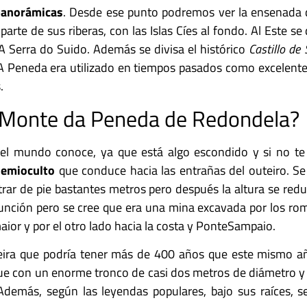
panorámicas
. Desde ese punto podremos ver la ensenada d
arte de sus riberas, con las Islas Cíes al fondo. Al Este se 
 Serra do Suido. Además se divisa el histórico
Castillo de
 A Peneda era utilizado en tiempos pasados como excelent
.
l Monte da Peneda de Redondela?
el mundo conoce, ya que está algo escondido y si no te 
semioculto
que conduce hacia las entrañas del outeiro. Se 
rar de pie bastantes metros pero después la altura se red
unción pero se cree que era una mina excavada por los ro
aior y por el otro lado hacia la costa y PonteSampaio.
ira que podría tener más de 400 años que este mismo añ
que con un enorme tronco de casi dos metros de diámetro y
. Además, según las leyendas populares, bajo sus raíces, 