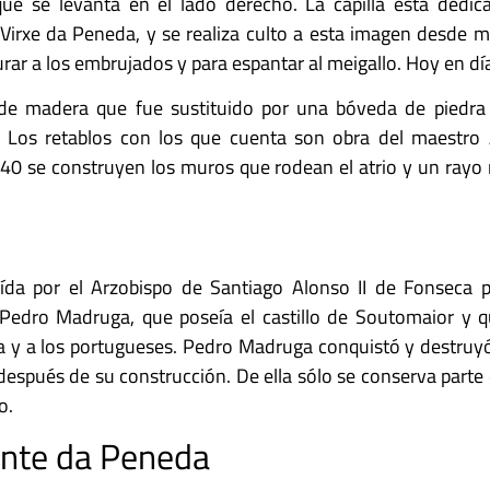
e se levanta en el lado derecho. La capilla está dedic
rxe da Peneda, y se realiza culto a esta imagen desde med
urar a los embrujados y para espantar al meigallo. Hoy en d
ho de madera que fue sustituido por una bóveda de piedra
 Los retablos con los que cuenta son obra del maestro
40 se construyen los muros que rodean el atrio y un rayo 
ída por el Arzobispo de Santiago Alonso II de Fonseca p
dro Madruga, que poseía el castillo de Soutomaior y qu
 y a los portugueses. Pedro Madruga conquistó y destruyó 
 después de su construcción. De ella sólo se conserva parte
o.
onte da Peneda