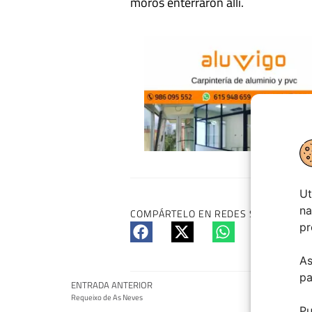
moros enterraron allí.
Ut
na
COMPÁRTELO EN REDES SI TE HA GUS
pr
As
pa
ENTRADA ANTERIOR
Requeixo de As Neves
Pu