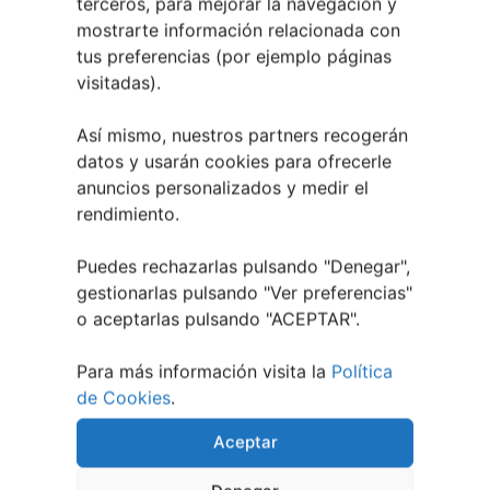
terceros, para mejorar la navegación y
mostrarte información relacionada con
tus preferencias (por ejemplo páginas
Regresan los Conciertos a los Chiringuitos
de Vigo
visitadas).
5 agosto, 2026
Así mismo, nuestros partners recogerán
datos y usarán cookies para ofrecerle
anuncios personalizados y medir el
rendimiento.
Puedes rechazarlas pulsando "Denegar",
gestionarlas pulsando "
Ver preferencias
"
o aceptarlas pulsando "ACEPTAR".
Para más información visita la
Política
de Cookies
.
Aceptar
Eclipse Solar 2026 en Vigo: el Gran Evento