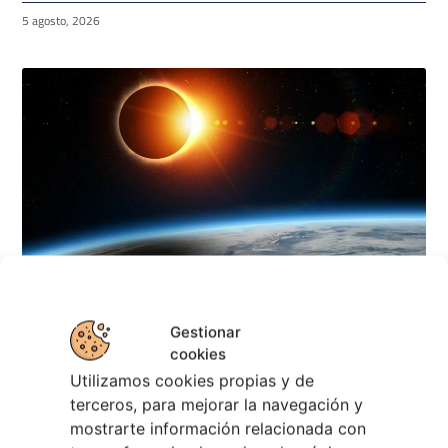
5 agosto, 2026
Gestionar
Eclipse Solar 2026 en Vigo: el Gran Evento
cookies
Astronómico
Utilizamos cookies propias y de
4 agosto, 2026
terceros, para mejorar la navegación y
mostrarte información relacionada con