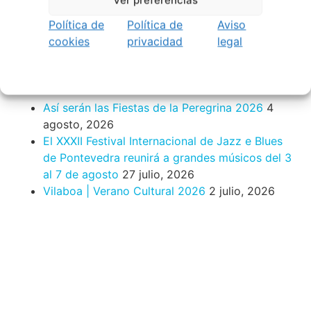
Verano Cultural de Seixalbo 2026
31 mayo,
2026
Política de
Política de
Aviso
A bailar! | Espectáculo en Baños de Molga
31
cookies
privacidad
legal
mayo, 2026
Noticias de Pontevedraplan
Así serán las Fiestas de la Peregrina 2026
4
agosto, 2026
El XXXII Festival Internacional de Jazz e Blues
de Pontevedra reunirá a grandes músicos del 3
al 7 de agosto
27 julio, 2026
Vilaboa | Verano Cultural 2026
2 julio, 2026