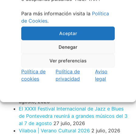
Para más información visita la
Política
de Cookies
.
Aceptar
Denegar
Berete Rock 2026 | Festival de Rock de
Chapela
Ver preferencias
28 julio, 2026
Política de
Política de
Aviso
Noticias de Ourenseplan
cookies
privacidad
legal
Festival Noites Teatrais de Vilamarín 2026
12
julio, 2026
Verano Cultural de Seixalbo 2026
31 mayo,
2026
A bailar! | Espectáculo en Baños de Molga
31
mayo, 2026