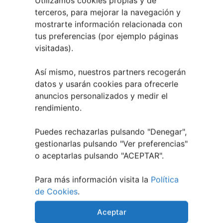
Utilizamos cookies propias y de
EVENTOS DE TU CIUDAD?
terceros, para mejorar la navegación y
Te lo explicamos
mostrarte información relacionada con
tus preferencias (por ejemplo páginas
visitadas).
Así mismo, nuestros partners recogerán
datos y usarán cookies para ofrecerle
anuncios personalizados y medir el
rendimiento.
Puedes rechazarlas pulsando "Denegar",
gestionarlas pulsando "
Ver preferencias
"
o aceptarlas pulsando "ACEPTAR".
Para más información visita la
Política
de Cookies
.
Aceptar