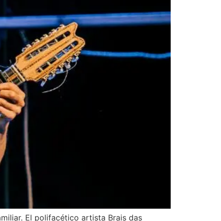
liar. El polifacético artista Brais das