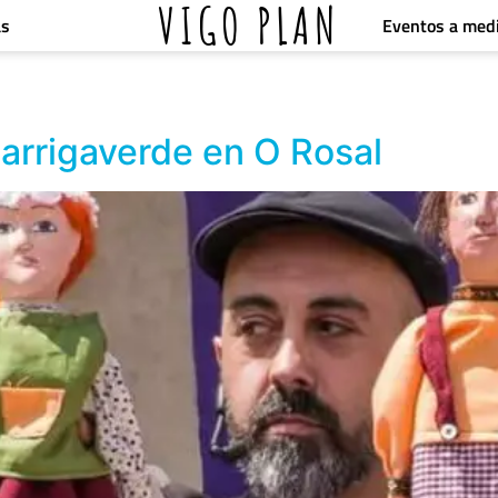
VIGO PLAN
Eventos a med
as
Barrigaverde en O Rosal