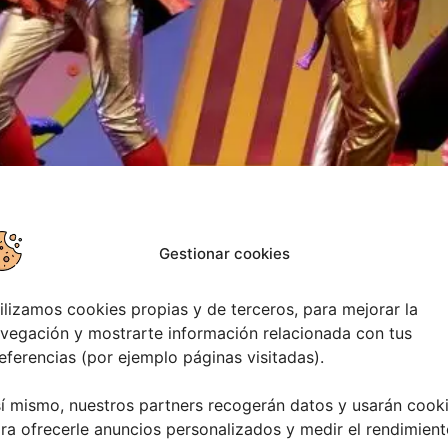
l traje nuevo del Emperador, El musical. La cita será el Lun
ramación de verano de Vigo en Festas 2026, organizada por
Gestionar cookies
al en Vigo
ilizamos cookies propias y de terceros, para mejorar la
vegación y mostrarte información relacionada con tus
eferencias (por ejemplo páginas visitadas).
í mismo, nuestros partners recogerán datos y usarán cook
ra ofrecerle anuncios personalizados y medir el rendimient