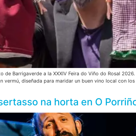
nto de Barrigaverde a la XXXIV Feira do Viño do Rosal 2026
sión vermú, diseñada para maridar un buen vino local con los
sertasso na horta en O Porriñ