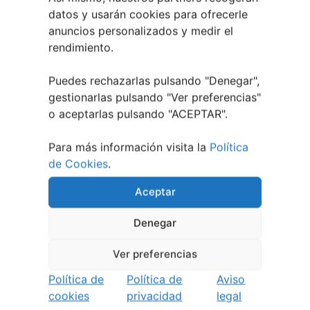
datos y usarán cookies para ofrecerle
anuncios personalizados y medir el
rendimiento.
Puedes rechazarlas pulsando "Denegar",
gestionarlas pulsando "
Ver preferencias
"
o aceptarlas pulsando "ACEPTAR".
Para más información visita la
Política
de Cookies
.
Aceptar
¿QUIERES RECIBIR NOTIFICACIONES DE LOS
EVENTOS DE TU CIUDAD?
Denegar
Te lo explicamos
Ver preferencias
Política de
Política de
Aviso
cookies
privacidad
legal