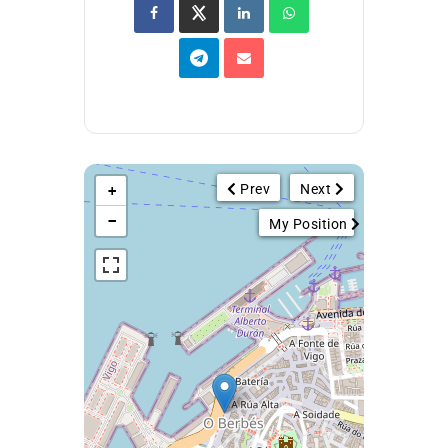
Prev
Next
+
−
My Position