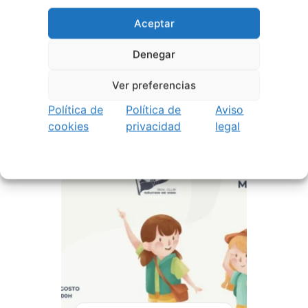
Aceptar
Denegar
30 abril, 2026
Ver preferencias
Primer Concurso Conciertos
TuVigoplan
Política de
Política de
Aviso
cookies
privacidad
legal