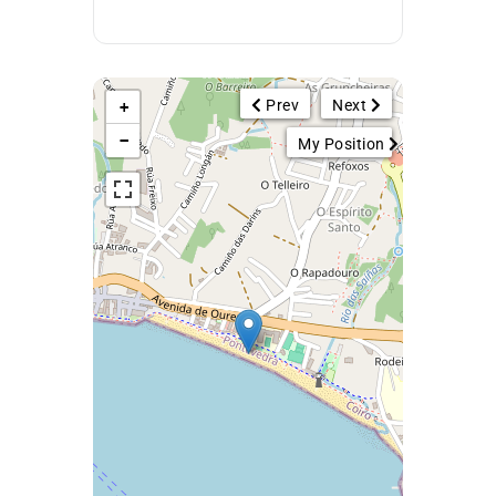
Prev
Next
+
−
My Position