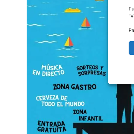
Pu
"
V
Pa