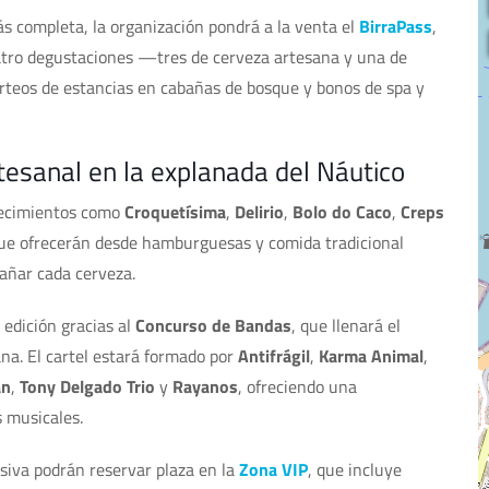
s completa, la organización pondrá a la venta el
BirraPass
,
cuatro degustaciones —tres de cerveza artesana y una de
rteos de estancias en cabañas de bosque y bonos de spa y
tesanal en la explanada del Náutico
lecimientos como
Croquetísima
,
Delirio
,
Bolo do Caco
,
Creps
que ofrecerán desde hamburguesas y comida tradicional
añar cada cerveza.
 edición gracias al
Concurso de Bandas
, que llenará el
na. El cartel estará formado por
Antifrágil
,
Karma Animal
,
an
,
Tony Delgado Trio
y
Rayanos
, ofreciendo una
s musicales.
iva podrán reservar plaza en la
Zona VIP
, que incluye