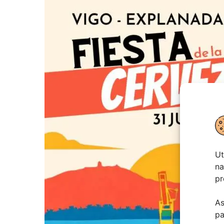
Ut
na
pr
As
pa