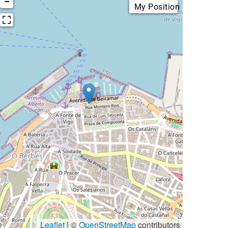
−
My Position
Leaflet
| ©
OpenStreetMap
contributors