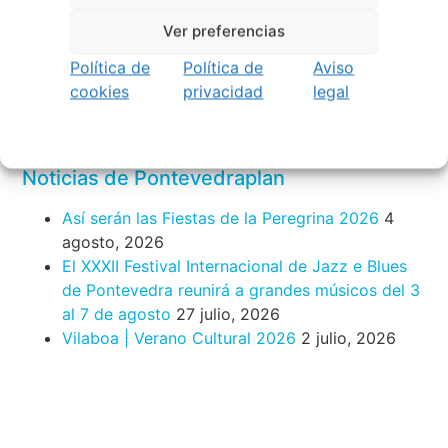
Festival Noites Teatrais de Vilamarín 2026
12
Ver preferencias
julio, 2026
Política de
Política de
Aviso
Verano Cultural de Seixalbo 2026
31 mayo,
cookies
privacidad
legal
2026
A bailar! | Espectáculo en Baños de Molga
31
mayo, 2026
Noticias de Pontevedraplan
Así serán las Fiestas de la Peregrina 2026
4
agosto, 2026
El XXXII Festival Internacional de Jazz e Blues
de Pontevedra reunirá a grandes músicos del 3
al 7 de agosto
27 julio, 2026
Vilaboa | Verano Cultural 2026
2 julio, 2026