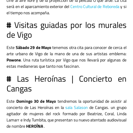
cine al aire libre y de la proyección de la película O que arde. La cita
será en el aparcamiento exterior del
Centro Cultural de Reboreda
y si
el tiempo nos acompaña.
#
Visitas guiadas por los murales
de Vigo
Este
Sábado 29 de Mayo
tenemos otra cita para conocer de cerca el
arte urbano de Vigo de la mano de una de sus artistas emblema:
Powone
. Una ruta turística por Vigo que nos llevará por algunas de
estas medianeras que tanto nos fascinan.
#
Las Heroínas | Concierto en
Cangas
Este
Domingo 30 de Mayo
tendremos la oportunidad de asistir al
concierto de Las Heroínas en la
sala Salason
de Cangas. un grupo
agitador de mujeres del rock formado por Beatrize, Coral, Linda
Lamarr e Indy Tumbita, que presentan su nuevo atentado audiovisual
de nombre
HEROÍNA
.