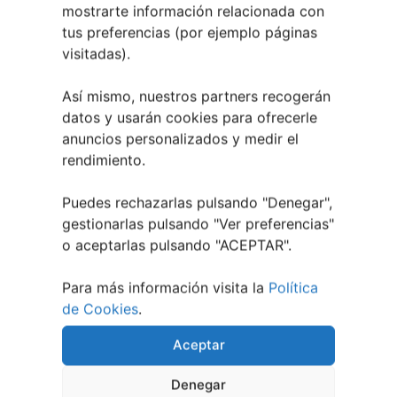
mostrarte información relacionada con
4 agosto, 2026
tus preferencias (por ejemplo páginas
visitadas).
Así mismo, nuestros partners recogerán
datos y usarán cookies para ofrecerle
anuncios personalizados y medir el
rendimiento.
Puedes rechazarlas pulsando "Denegar",
gestionarlas pulsando "
Ver preferencias
"
o aceptarlas pulsando "ACEPTAR".
Para más información visita la
Política
Berete Rock 2026 | Festival de Rock de
de Cookies
.
Chapela
Aceptar
28 julio, 2026
Noticias de Ourenseplan
Denegar