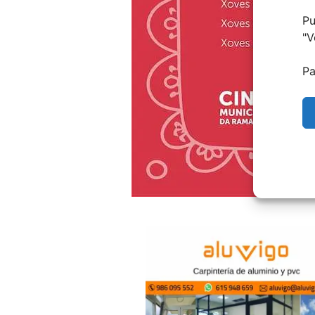
Pu
"
V
Pa