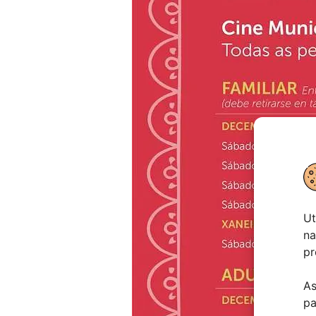
Ut
na
pr
As
pa