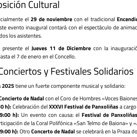
osición Cultural
icialmente el
29 de noviembre
con el tradicional
Encendi
ste evento inaugural contará con el espectáculo de animac
os los asistentes.
e presente el
Jueves 11 de Diciembre
con la inauguraci
hasta el 7 de enero en el Concello.
onciertos y Festivales Solidarios
a 2025
tiene un fuerte componente musical y solidario:
Concierto de Nadal
con el Coro de Hombres «Voces Baionesa
0 h):
Celebración del
XXXVI Festival de Panxoliñas
a cargo 
9:00 h):
Un evento con causa: el
Festival de Panxoliña
rticipación de la Coral Polifónica «San Telmo de Baiona» y 
9:00 h):
Otro
Concerto de Nadal
se celebrará en la Praza do