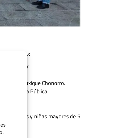
l de este año:
rupo D’Lider.
n Belén de Quxique Chonorro.
a Biblioteca Pública.
 Porriño.
s)
para niños y niñas mayores de 5
ies
o.