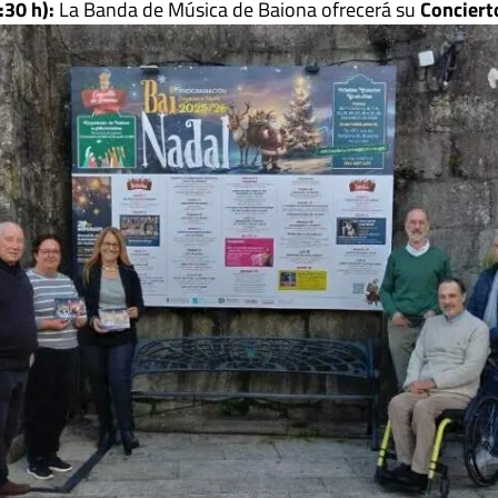
:30 h):
La Banda de Música de Baiona ofrecerá su
Conciert