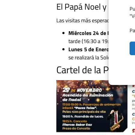
El Papá Noel y los Re
Pu
"
V
Las visitas más esperadas tienen s
Pa
Miércoles 24 de Diciembre:
tarde (16:30 a 19:30 h).
Lunes 5 de Enero:
La jornad
se realizará la Solemne
Recep
Cartel de la Progr