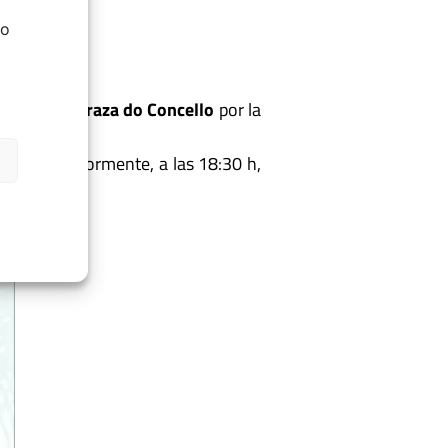
do
30 h) y la
Praza do Concello
por la
0 h
. Posteriormente, a las 18:30 h,
Concello.