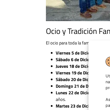
Ocio y Tradición Fa
El ocio para toda la familia y la pr
Viernes 5 de Diciembre (19:0
Sábado 6 de Diciembre (19:0
Jueves 18 de Diciembre (19:
Viernes 19 de Diciembre (17
Ut
Sábado 20 de Diciembre (21:
na
Domingo 21 de Diciembre (1
pr
Lunes 22 de Diciembre (18:0
años.
As
Martes 23 de Diciembre (19:
pa