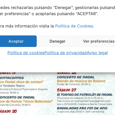
yes Magos en Baiona
edes rechazarlas pulsando "Denegar", gestionarlas pulsan
er preferencias
" o aceptarlas pulsando "ACEPTAR".
u espacio reservado con horarios especiales:
ra más información visita la
Política de Cookies
.
Papá Noel visita las parroquias
por la mañana (10:30 a 13:
a comienza con la
Gran Cabalgata de Reis 2026 a las 17:0
Aceptar
Denegar
Ver preferencias
ción de SS.MM. Os Reis Magos de Oriente
en la Praza do 
Política de cookies
Política de privacidad
Aviso legal
amación de Nadal Baiona 2025