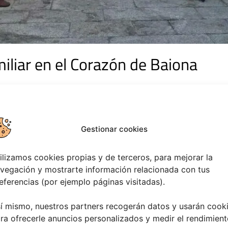
miliar en el Corazón de Baiona
eservación de las tradiciones son pilares en la agenda cultura
0 h):
Espectáculo de baile
«Baiona volve a bailar»
con el G
0 h):
Espectáculo familiar de
freestyle
«Rocío Show»
.
Gestionar cookies
00 h):
Belén tradicional en movimiento
en el Concello, co
:00 h):
Contacontos
infantil «Un Nadal cheo de contos» en l
ilizamos cookies propias y de terceros, para mejorar la
30 h):
Encuentro de Rondallas Marinos da Lagoa
.
vegación y mostrarte información relacionada con tus
9:00 h):
Pasarrúas
con Rondalla Santa Eulalia de Atios – O
eferencias (por ejemplo páginas visitadas).
0 h):
Obradoiro Infantil de Iniciación ao Circo (Malabare
í mismo, nuestros partners recogerán datos y usarán cook
00 h):
Pasarrúas
«Circo Krasnovarak».
ra ofrecerle anuncios personalizados y medir el rendimient