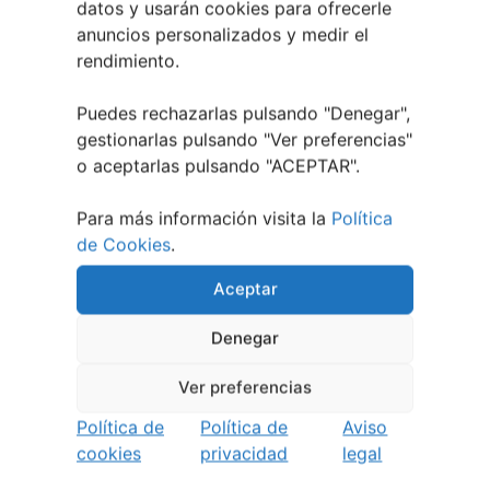
datos y usarán cookies para ofrecerle
El XXXII Festival Internacional de Jazz e Blues
anuncios personalizados y medir el
de Pontevedra reunirá a grandes músicos del 3
rendimiento.
al 7 de agosto
27 julio, 2026
Vilaboa | Verano Cultural 2026
2 julio, 2026
Puedes rechazarlas pulsando "Denegar",
gestionarlas pulsando "
Ver preferencias
"
o aceptarlas pulsando "ACEPTAR".
Para más información visita la
Política
de Cookies
.
Aceptar
Denegar
Ver preferencias
Política de
Política de
Aviso
cookies
privacidad
legal