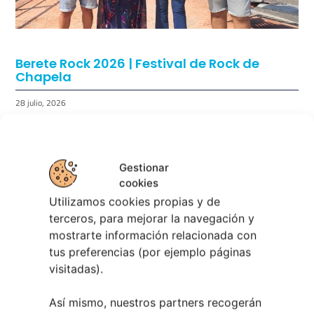
Berete Rock 2026 | Festival de Rock de
Chapela
28 julio, 2026
Noticias de Ourenseplan
Festival Noites Teatrais de Vilamarín 2026
12
Gestionar
julio, 2026
cookies
Verano Cultural de Seixalbo 2026
31 mayo,
Utilizamos cookies propias y de
2026
terceros, para mejorar la navegación y
A bailar! | Espectáculo en Baños de Molga
31
mostrarte información relacionada con
mayo, 2026
tus preferencias (por ejemplo páginas
Noticias de Pontevedraplan
visitadas).
Así serán las Fiestas de la Peregrina 2026
4
Así mismo, nuestros partners recogerán
agosto, 2026