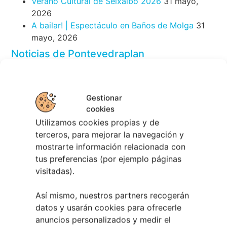
Chapela
28 julio, 2026
Noticias de Ourenseplan
Festival Noites Teatrais de Vilamarín 2026
12
julio, 2026
Verano Cultural de Seixalbo 2026
31 mayo,
Gestionar
2026
cookies
A bailar! | Espectáculo en Baños de Molga
31
Utilizamos cookies propias y de
mayo, 2026
terceros, para mejorar la navegación y
Noticias de Pontevedraplan
mostrarte información relacionada con
tus preferencias (por ejemplo páginas
Así serán las Fiestas de la Peregrina 2026
4
visitadas).
agosto, 2026
El XXXII Festival Internacional de Jazz e Blues
Así mismo, nuestros partners recogerán
de Pontevedra reunirá a grandes músicos del 3
datos y usarán cookies para ofrecerle
al 7 de agosto
27 julio, 2026
anuncios personalizados y medir el
Vilaboa | Verano Cultural 2026
2 julio, 2026