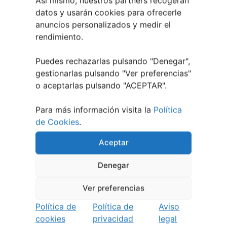
Así mismo, nuestros partners recogerán
Así serán las Fiestas de la Peregrina 2026
4
datos y usarán cookies para ofrecerle
agosto, 2026
anuncios personalizados y medir el
El XXXII Festival Internacional de Jazz e Blues
rendimiento.
de Pontevedra reunirá a grandes músicos del 3
al 7 de agosto
27 julio, 2026
Puedes rechazarlas pulsando "Denegar",
Vilaboa | Verano Cultural 2026
2 julio, 2026
gestionarlas pulsando "
Ver preferencias
"
o aceptarlas pulsando "ACEPTAR".
Para más información visita la
Política
de Cookies
.
Aceptar
Denegar
Ver preferencias
Política de
Política de
Aviso
cookies
privacidad
legal