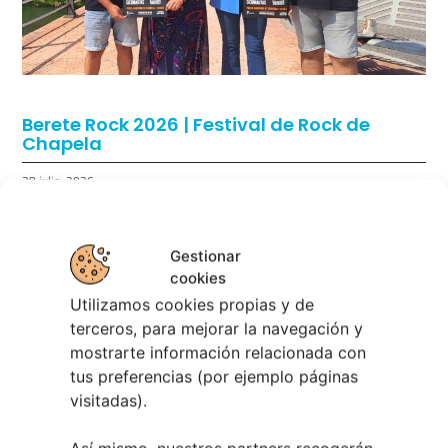
Berete Rock 2026 | Festival de Rock de
Chapela
28 julio, 2026
Noticias de Ourenseplan
Gestionar
Festival Noites Teatrais de Vilamarín 2026
12
cookies
julio, 2026
Utilizamos cookies propias y de
Verano Cultural de Seixalbo 2026
31 mayo,
terceros, para mejorar la navegación y
2026
mostrarte información relacionada con
A bailar! | Espectáculo en Baños de Molga
31
tus preferencias (por ejemplo páginas
mayo, 2026
visitadas).
Noticias de Pontevedraplan