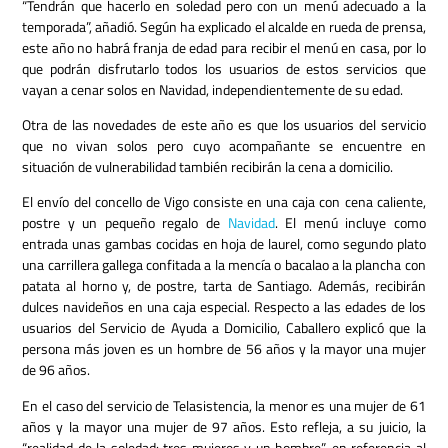
“Tendrán que hacerlo en soledad pero con un menú adecuado a la
temporada”, añadió.
Según ha explicado el alcalde en rueda de prensa,
este año no habrá franja de edad para recibir el menú en casa, por lo
que podrán disfrutarlo todos los usuarios de estos servicios que
vayan a cenar solos en Navidad, independientemente de su edad.
Otra de las novedades de este año es que los usuarios del servicio
que no vivan solos pero cuyo acompañante se encuentre en
situación de vulnerabilidad también recibirán la cena a domicilio.
El envío del concello de Vigo consiste en una caja con cena caliente,
postre y un pequeño regalo de
Navidad
.
El menú incluye como
entrada unas gambas cocidas en hoja de laurel, como segundo plato
una carrillera gallega confitada a la mencía o bacalao a la plancha con
patata al horno y, de postre, tarta de Santiago.
Además, recibirán
dulces navideños en una caja especial.
Respecto a las edades de los
usuarios del Servicio de Ayuda a Domicilio, Caballero explicó que la
persona más joven es un hombre de 56 años y la mayor una mujer
de 96 años.
En el caso del servicio de Telasistencia, la menor es una mujer de 61
años y la mayor una mujer de 97 años.
Esto refleja, a su juicio, la
“realidad de la soledad: tres mujeres y un hombre”, en referencia al