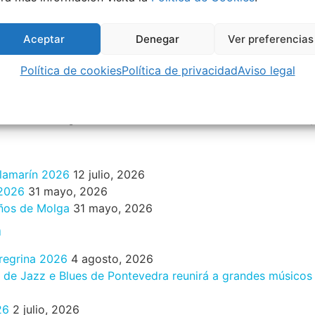
Aceptar
Denegar
Ver preferencias
Política de cookies
Política de privacidad
Aviso legal
Eclipse Solar 2026 en Vigo: el Gran
Be
Evento Astronómico
Ro
4 agosto, 2026
28 j
ilamarín 2026
12 julio, 2026
 2026
31 mayo, 2026
años de Molga
31 mayo, 2026
n
eregrina 2026
4 agosto, 2026
al de Jazz e Blues de Pontevedra reunirá a grandes músicos
26
2 julio, 2026