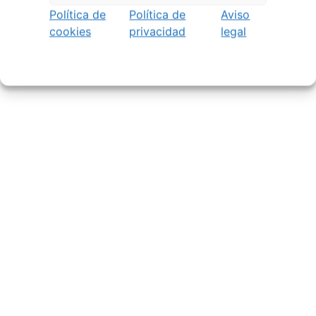
2026
Política de
Política de
Aviso
A bailar! | Espectáculo en Baños de Molga
31
cookies
privacidad
legal
mayo, 2026
Noticias de Pontevedraplan
Así serán las Fiestas de la Peregrina 2026
4
agosto, 2026
El XXXII Festival Internacional de Jazz e Blues
de Pontevedra reunirá a grandes músicos del 3
al 7 de agosto
27 julio, 2026
Vilaboa | Verano Cultural 2026
2 julio, 2026