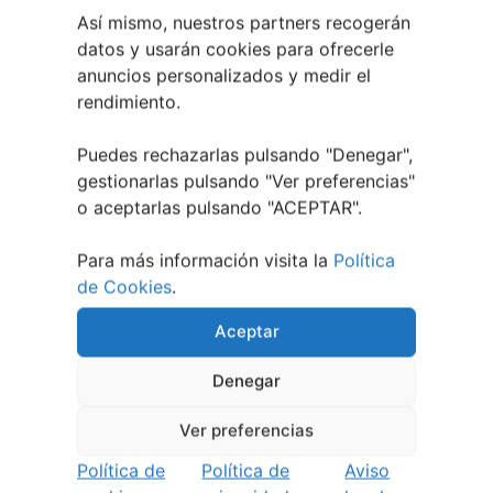
Noticias de Pontevedraplan
Así mismo, nuestros partners recogerán
Así serán las Fiestas de la Peregrina 2026
4
datos y usarán cookies para ofrecerle
agosto, 2026
anuncios personalizados y medir el
El XXXII Festival Internacional de Jazz e Blues
rendimiento.
de Pontevedra reunirá a grandes músicos del 3
al 7 de agosto
27 julio, 2026
Puedes rechazarlas pulsando "Denegar",
Vilaboa | Verano Cultural 2026
2 julio, 2026
gestionarlas pulsando "
Ver preferencias
"
o aceptarlas pulsando "ACEPTAR".
Para más información visita la
Política
de Cookies
.
Aceptar
Denegar
Ver preferencias
Política de
Política de
Aviso