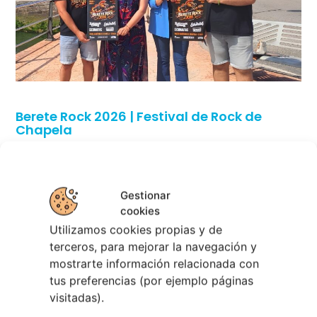
Berete Rock 2026 | Festival de Rock de
Chapela
28 julio, 2026
Noticias de Ourenseplan
Gestionar
Festival Noites Teatrais de Vilamarín 2026
12
cookies
julio, 2026
Utilizamos cookies propias y de
Verano Cultural de Seixalbo 2026
31 mayo,
terceros, para mejorar la navegación y
2026
mostrarte información relacionada con
A bailar! | Espectáculo en Baños de Molga
31
tus preferencias (por ejemplo páginas
mayo, 2026
visitadas).