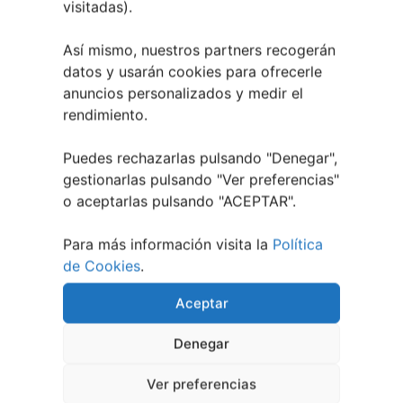
visitadas).
A bailar! | Espectáculo en Baños de Molga
31
mayo, 2026
Así mismo, nuestros partners recogerán
Noticias de Pontevedraplan
datos y usarán cookies para ofrecerle
anuncios personalizados y medir el
Así serán las Fiestas de la Peregrina 2026
4
rendimiento.
agosto, 2026
El XXXII Festival Internacional de Jazz e Blues
Puedes rechazarlas pulsando "Denegar",
de Pontevedra reunirá a grandes músicos del 3
gestionarlas pulsando "
Ver preferencias
"
al 7 de agosto
27 julio, 2026
o aceptarlas pulsando "ACEPTAR".
Vilaboa | Verano Cultural 2026
2 julio, 2026
Para más información visita la
Política
de Cookies
.
Aceptar
Denegar
Ver preferencias