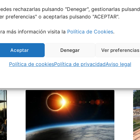
edes rechazarlas pulsando "Denegar", gestionarlas pulsan
er preferencias
" o aceptarlas pulsando "ACEPTAR".
TADO:
ra más información visita la
Política de Cookies
.
Aceptar
Denegar
Ver preferencias
Política de cookies
Política de privacidad
Aviso legal