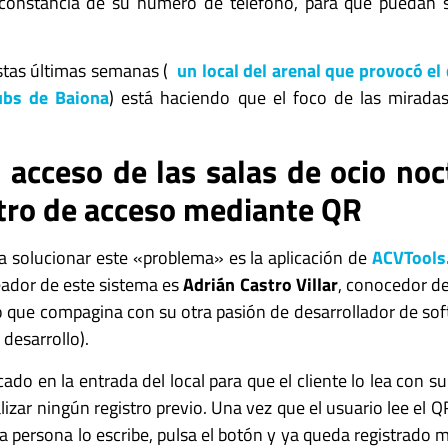
constancia de su número de teléfono, para que puedan s
stas últimas semanas (
un local del arenal que provocó e
ubs de Baiona
) está haciendo que el foco de las miradas
 acceso de las salas de ocio no
tro de acceso mediante QR
a solucionar este «problema» es la aplicación de
ACVTools
reador de este sistema es
Adrián Castro Villar
, conocedor de
o que compagina con su otra pasión de desarrollador de sof
desarrollo).
ado en la entrada del local para que el cliente lo lea con su
alizar ningún registro previo. Una vez que el usuario lee el
a persona lo escribe, pulsa el botón y ya queda registrado m