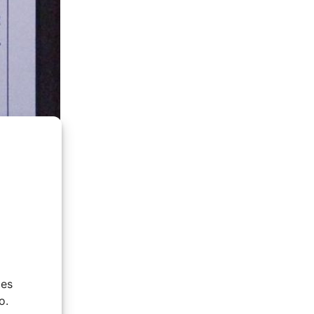
ies
o.