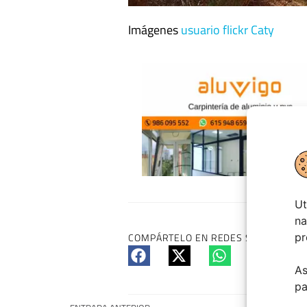
Imágenes
usuario flickr Caty
Ut
na
pr
COMPÁRTELO EN REDES SI TE HA GUS
As
pa