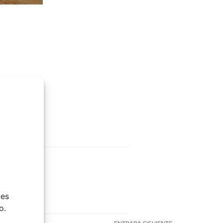
ies
o.