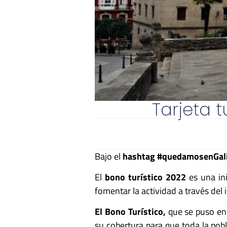
Tarjeta 
Bajo el
h
ashtag #quedamosenGali
El
bono turístico 2022
es una in
fomentar la actividad a través del i
El Bono Turístico,
que se puso en
su cobertura para que toda la pob