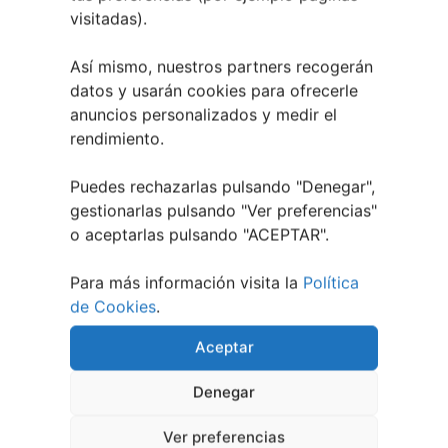
2026
visitadas).
A bailar! | Espectáculo en Baños de Molga
31
mayo, 2026
Así mismo, nuestros partners recogerán
datos y usarán cookies para ofrecerle
Noticias de Pontevedraplan
anuncios personalizados y medir el
Así serán las Fiestas de la Peregrina 2026
4
rendimiento.
agosto, 2026
El XXXII Festival Internacional de Jazz e Blues
Puedes rechazarlas pulsando "Denegar",
de Pontevedra reunirá a grandes músicos del 3
gestionarlas pulsando "
Ver preferencias
"
al 7 de agosto
27 julio, 2026
o aceptarlas pulsando "ACEPTAR".
Vilaboa | Verano Cultural 2026
2 julio, 2026
Para más información visita la
Política
de Cookies
.
Aceptar
Denegar
Ver preferencias