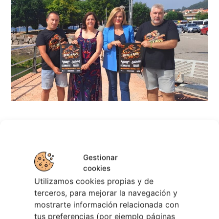
Berete Rock 2026 | Festival de Rock de
Chapela
28 julio, 2026
Gestionar
cookies
Noticias de Ourenseplan
Utilizamos cookies propias y de
Festival Noites Teatrais de Vilamarín 2026
12
terceros, para mejorar la navegación y
julio, 2026
mostrarte información relacionada con
Verano Cultural de Seixalbo 2026
31 mayo,
tus preferencias (por ejemplo páginas