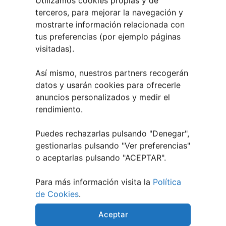
Utilizamos cookies propias y de
28 julio, 2026
terceros, para mejorar la navegación y
mostrarte información relacionada con
Noticias de Ourenseplan
tus preferencias (por ejemplo páginas
visitadas).
Festival Noites Teatrais de Vilamarín 2026
12
julio, 2026
Así mismo, nuestros partners recogerán
Verano Cultural de Seixalbo 2026
31 mayo,
datos y usarán cookies para ofrecerle
2026
anuncios personalizados y medir el
A bailar! | Espectáculo en Baños de Molga
31
rendimiento.
mayo, 2026
Noticias de Pontevedraplan
Puedes rechazarlas pulsando "Denegar",
gestionarlas pulsando "
Ver preferencias
"
Así serán las Fiestas de la Peregrina 2026
4
o aceptarlas pulsando "ACEPTAR".
agosto, 2026
El XXXII Festival Internacional de Jazz e Blues
Para más información visita la
Política
de Pontevedra reunirá a grandes músicos del 3
de Cookies
.
al 7 de agosto
27 julio, 2026
Vilaboa | Verano Cultural 2026
2 julio, 2026
Aceptar