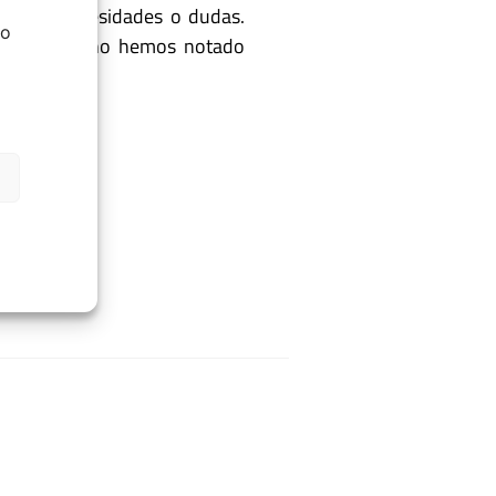
nuevas necesidades o dudas.
do
 por lo que no hemos notado