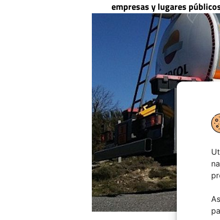
empresas y lugares público
Ut
na
pr
As
pa