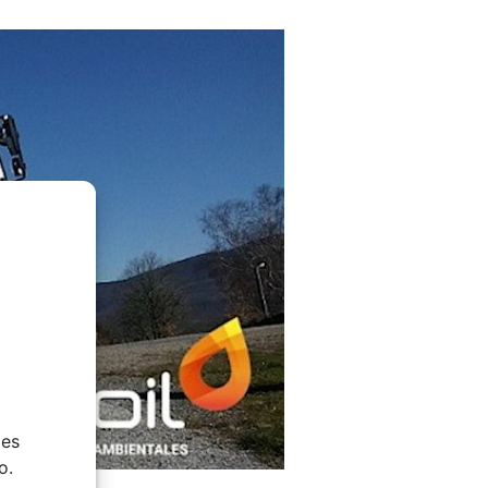
ies
o.