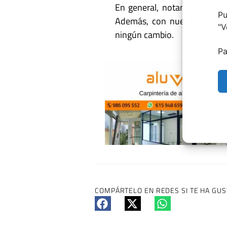
En general, notamos tranqu
Pu
Además, con nuestras medid
"
V
ningún cambio.
Pa
COMPÁRTELO EN REDES SI TE HA GUS