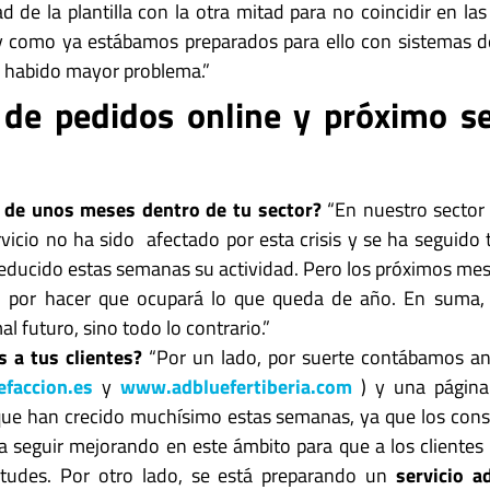
 de la plantilla con la otra mitad para no coincidir en las
y como ya estábamos preparados para ello con sistemas d
a habido mayor problema.”
de pedidos online y próximo se
 de unos meses dentro de tu sector?
“En nuestro sector p
vicio no ha sido afectado por esta crisis y se ha seguid
reducido estas semanas su actividad. Pero los próximos mes
 por hacer que ocupará lo que queda de año. En suma, 
l futuro, sino todo lo contrario.”
s a tus clientes?
“Por un lado, por suerte contábamos ant
faccion.es
y
www.adbluefertiberia.com
) y una págin
, que han crecido muchísimo estas semanas, ya que los con
 seguir mejorando en este ámbito para que a los clientes 
citudes. Por otro lado, se está preparando un
servicio a