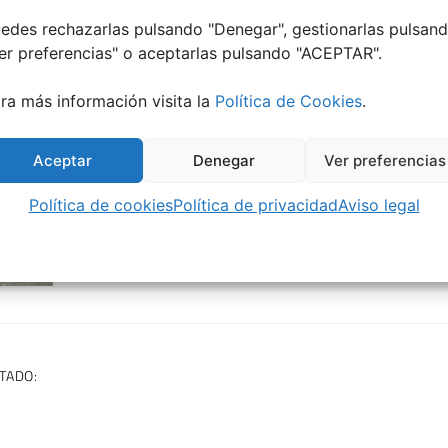
ilidad entre todos nuestros clientes y no hemos notado 
edes rechazarlas pulsando "Denegar", gestionarlas pulsan
as de higiene y seguridad les aportamos tranquilidad,
er preferencias
" o aceptarlas pulsando "ACEPTAR".
ra más información visita la
Política de Cookies
.
Aceptar
Denegar
Ver preferencias
Política de cookies
Política de privacidad
Aviso legal
TADO: