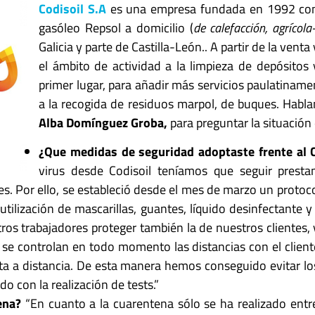
Codisoil S.A
es una empresa fundada en 1992 con 
gasóleo Repsol a domicilio (
de calefacción, agrícol
Galicia y parte de Castilla-León.. A partir de la vent
el ámbito de actividad a la limpieza de depósitos 
primer lugar, para añadir más servicios paulatinamen
a la recogida de residuos marpol, de buques. Habl
Alba Domínguez Groba
,
para preguntar la situación
¿Que medidas de seguridad adoptaste frente al
virus desde Codisoil teníamos que seguir presta
les. Por ello, se estableció desde el mes de marzo un proto
utilización de mascarillas, guantes, líquido desinfectant
tros trabajadores proteger también la de nuestros clientes,
 se controlan en todo momento las distancias con el cliente
ta a distancia. De esta manera hemos conseguido evitar los 
 con la realización de tests.”
tena?
“En cuanto a la cuarentena sólo se ha realizado entre