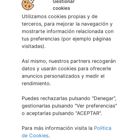
Gestionar
cookies
Utilizamos cookies propias y de
terceros, para mejorar la navegación y
mostrarte información relacionada con
tus preferencias (por ejemplo páginas
Eclipse Solar 2026 en Vigo: el Gran Evento
visitadas).
Astronómico
4 agosto, 2026
Así mismo, nuestros partners recogerán
datos y usarán cookies para ofrecerle
anuncios personalizados y medir el
rendimiento.
Puedes rechazarlas pulsando "Denegar",
gestionarlas pulsando "
Ver preferencias
"
o aceptarlas pulsando "ACEPTAR".
Para más información visita la
Política
de Cookies
.