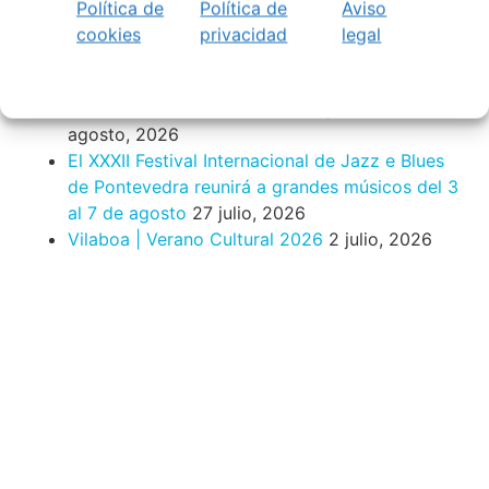
A bailar! | Espectáculo en Baños de Molga
31
Política de
Política de
Aviso
mayo, 2026
cookies
privacidad
legal
Noticias de Pontevedraplan
Así serán las Fiestas de la Peregrina 2026
4
agosto, 2026
El XXXII Festival Internacional de Jazz e Blues
de Pontevedra reunirá a grandes músicos del 3
al 7 de agosto
27 julio, 2026
Vilaboa | Verano Cultural 2026
2 julio, 2026