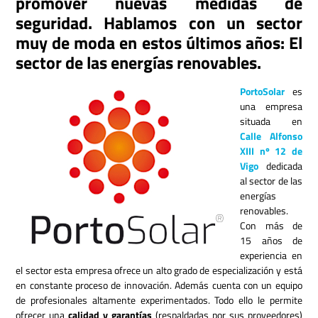
promover nuevas medidas de
seguridad. Hablamos con un sector
muy de moda en estos últimos años: El
sector de las energías renovables.
PortoSolar
es
una empresa
situada en
Calle Alfonso
XIII nº 12 de
Vigo
dedicada
al sector de las
energías
renovables.
Con más de
15 años de
experiencia en
el sector esta empresa ofrece un alto grado de especialización y está
en constante proceso de innovación. Además cuenta con un equipo
de profesionales altamente experimentados.
Todo ello le permite
ofrecer una
calidad
y garantías
(respaldadas por sus proveedores)