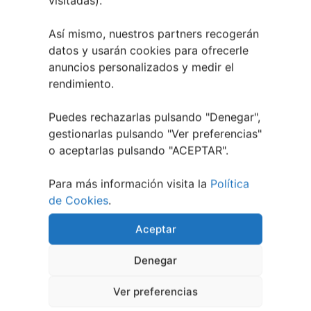
visitadas).
Así mismo, nuestros partners recogerán
datos y usarán cookies para ofrecerle
anuncios personalizados y medir el
rendimiento.
Puedes rechazarlas pulsando "Denegar",
gestionarlas pulsando "
Ver preferencias
"
o aceptarlas pulsando "ACEPTAR".
Berete Rock 2026 | Festival de Rock de
Chapela
Para más información visita la
Política
28 julio, 2026
de Cookies
.
Noticias de Ourenseplan
Aceptar
Festival Noites Teatrais de Vilamarín 2026
12
Denegar
julio, 2026
Verano Cultural de Seixalbo 2026
31 mayo,
Ver preferencias
2026