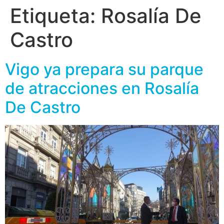
Etiqueta:
Rosalía De
Castro
Vigo ya prepara su parque
de atracciones en Rosalía
De Castro