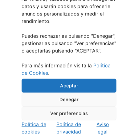
datos y usarán cookies para ofrecerle
anuncios personalizados y medir el
rendimiento.
Puedes rechazarlas pulsando "Denegar",
gestionarlas pulsando "
Ver preferencias
"
o aceptarlas pulsando "ACEPTAR".
Para más información visita la
Política
de Cookies
.
Aceptar
¿QUIERES RECIBIR NOTIFICACIONES DE LOS
EVENTOS DE TU CIUDAD?
Denegar
Te lo explicamos
Ver preferencias
Política de
Política de
Aviso
cookies
privacidad
legal