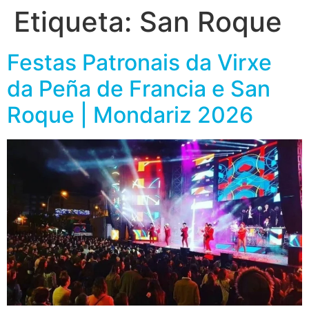
Etiqueta:
San Roque
Festas Patronais da Virxe
da Peña de Francia e San
Roque | Mondariz 2026