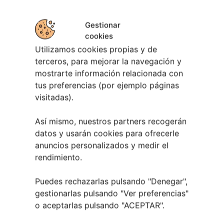
Gestionar
cookies
Utilizamos cookies propias y de
terceros, para mejorar la navegación y
mostrarte información relacionada con
Berete Rock 2026 | Festival de Rock de
tus preferencias (por ejemplo páginas
Chapela
visitadas).
28 julio, 2026
Así mismo, nuestros partners recogerán
Noticias de Ourenseplan
datos y usarán cookies para ofrecerle
anuncios personalizados y medir el
Festival Noites Teatrais de Vilamarín 2026
12
rendimiento.
julio, 2026
Verano Cultural de Seixalbo 2026
31 mayo,
Puedes rechazarlas pulsando "Denegar",
2026
gestionarlas pulsando "
Ver preferencias
"
A bailar! | Espectáculo en Baños de Molga
31
o aceptarlas pulsando "ACEPTAR".
mayo, 2026
Noticias de Pontevedraplan