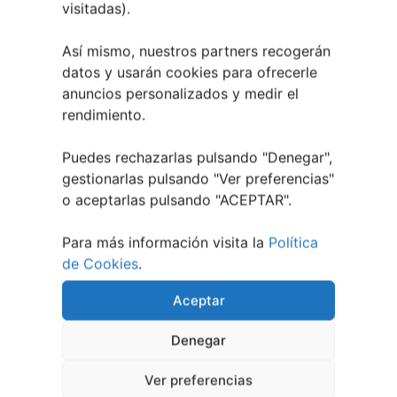
visitadas).
A bailar! | Espectáculo en Baños de Molga
31
mayo, 2026
Así mismo, nuestros partners recogerán
Noticias de Pontevedraplan
datos y usarán cookies para ofrecerle
anuncios personalizados y medir el
Así serán las Fiestas de la Peregrina 2026
4
rendimiento.
agosto, 2026
El XXXII Festival Internacional de Jazz e Blues
Puedes rechazarlas pulsando "Denegar",
de Pontevedra reunirá a grandes músicos del 3
gestionarlas pulsando "
Ver preferencias
"
al 7 de agosto
27 julio, 2026
o aceptarlas pulsando "ACEPTAR".
Vilaboa | Verano Cultural 2026
2 julio, 2026
Para más información visita la
Política
de Cookies
.
Aceptar
Denegar
Ver preferencias