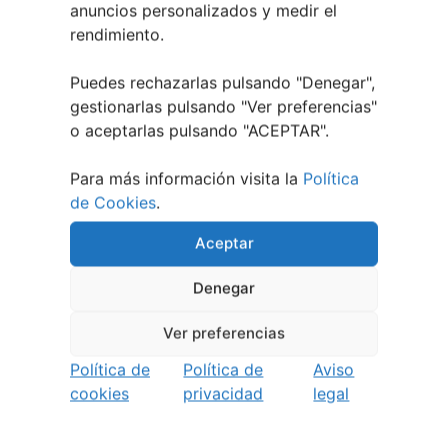
anuncios personalizados y medir el
rendimiento.
Berete Rock 2026 | Festival de Rock de
Chapela
Puedes rechazarlas pulsando "Denegar",
28 julio, 2026
gestionarlas pulsando "
Ver preferencias
"
o aceptarlas pulsando "ACEPTAR".
Noticias de Ourenseplan
Para más información visita la
Política
Festival Noites Teatrais de Vilamarín 2026
12
de Cookies
.
julio, 2026
Verano Cultural de Seixalbo 2026
31 mayo,
Aceptar
2026
A bailar! | Espectáculo en Baños de Molga
31
Denegar
mayo, 2026
Noticias de Pontevedraplan
Ver preferencias
Política de
Política de
Aviso
Así serán las Fiestas de la Peregrina 2026
4
cookies
privacidad
legal
agosto, 2026
El XXXII Festival Internacional de Jazz e Blues
de Pontevedra reunirá a grandes músicos del 3