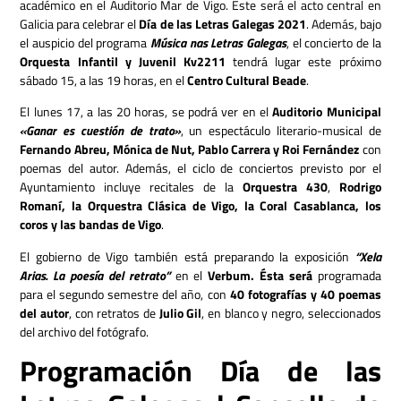
académico en el Auditorio Mar de Vigo. Este será el acto central en
Galicia para celebrar el
Día de las Letras Galegas 2021
. Además, bajo
el auspicio del programa
Música nas Letras Galegas
, el concierto de la
Orquesta Infantil y Juvenil Kv2211
tendrá lugar este próximo
sábado 15, a las 19 horas, en el
Centro Cultural Beade
.
El lunes 17, a las 20 horas, se podrá ver en el
Auditorio Municipal
«Ganar es cuestión de trato»
, un espectáculo literario-musical de
Fernando Abreu, Mónica de Nut, Pablo Carrera y Roi Fernández
con
poemas del autor. Además, el ciclo de conciertos previsto por el
Ayuntamiento incluye recitales de la
Orquestra 430
,
Rodrigo
Romaní, la Orquestra Clásica de Vigo, la Coral Casablanca, los
coros y las bandas de Vigo
.
El gobierno de Vigo también está preparando la exposición
“Xela
Arias. La poesía del retrato”
en el
Verbum. Ésta será
programada
para el segundo semestre del año, con
40 fotografías y 40 poemas
del autor
, con retratos de
Julio Gil
, en blanco y negro, seleccionados
del archivo del fotógrafo.
Programación Día de las