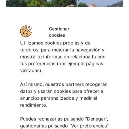
Gestionar
cookies
Utilizamos cookies propias y de
terceros, para mejorar la navegación y
mostrarte información relacionada con
tus preferencias (por ejemplo páginas
visitadas).
Berete Rock 2026 | Festival de Rock de
Chapela
Así mismo, nuestros partners recogerán
datos y usarán cookies para ofrecerle
28 julio, 2026
anuncios personalizados y medir el
Noticias de Ourenseplan
rendimiento.
Festival Noites Teatrais de Vilamarín 2026
12
Puedes rechazarlas pulsando "Denegar",
julio, 2026
gestionarlas pulsando "
Ver preferencias
"
Verano Cultural de Seixalbo 2026
31 mayo,